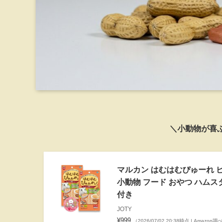
＼小動物が喜
マルカン はむはむぴゅーれ ピ
小動物 フード おやつ ハムス
付き
JOTY
¥999
（2026/07/02 20:38時点 | Amazon調