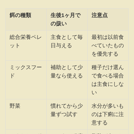
餌の種類
生後1ヶ月で
注意点
の扱い
総合栄養ペレ
主食として毎
最初は以前食
ット
日与える
べていたもの
を優先する
ミックスフー
補助として少
種子だけ選ん
ド
量なら使える
で食べる場合
は主食にしな
い
野菜
慣れてから少
水分が多いも
量ずつ試す
のは下痢に注
意する