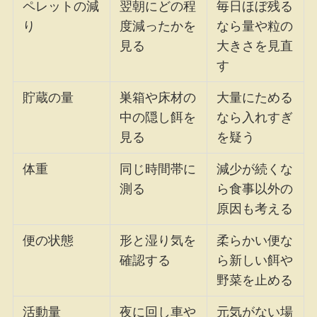
ペレットの減
翌朝にどの程
毎日ほぼ残る
り
度減ったかを
なら量や粒の
見る
大きさを見直
す
貯蔵の量
巣箱や床材の
大量にためる
中の隠し餌を
なら入れすぎ
見る
を疑う
体重
同じ時間帯に
減少が続くな
測る
ら食事以外の
原因も考える
便の状態
形と湿り気を
柔らかい便な
確認する
ら新しい餌や
野菜を止める
活動量
夜に回し車や
元気がない場