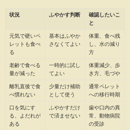
状況
ふやかす判断
確認したいこ
と
元気で硬いペ
基本はふやか
体重、食べ残
レットも食べ
さなくてよい
し、水の減り
る
方
老齢で食べる
一時的に試し
体重減少、歩
量が減った
てよい
き方、毛づや
離乳直後で食
少量だけ補助
通常ペレット
べ慣れない
として使う
への移行時期
口を気にす
ふやかすだけ
歯や口内の異
る、よだれが
で済ませない
常、動物病院
ある
の受診