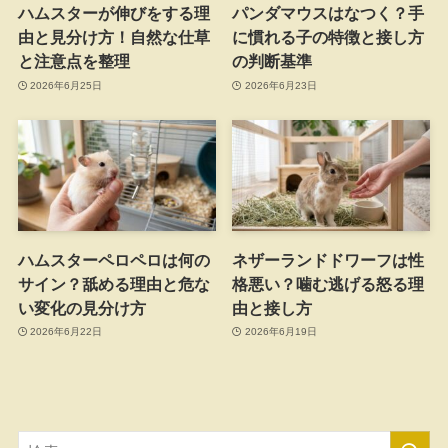
ハムスターが伸びをする理
パンダマウスはなつく？手
由と見分け方！自然な仕草
に慣れる子の特徴と接し方
と注意点を整理
の判断基準
2026年6月25日
2026年6月23日
ハムスターペロペロは何の
ネザーランドドワーフは性
サイン？舐める理由と危な
格悪い？噛む逃げる怒る理
い変化の見分け方
由と接し方
2026年6月22日
2026年6月19日