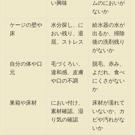
い興味
ムのにおいが
ないか
ケージの壁や
水分探し、に
給水器の水が
床
おい残り、退
出るか、掃除
屈、ストレス
後の洗剤残り
がないか
自分の体や口
毛づくろい、
脱毛、赤み、
元
違和感、皮膚
よだれ、食べ
や口の不調
にくさがない
か
巣箱や床材
におい付け、
床材が濡れて
素材確認、湿
いないか、カ
り気の確認
ビや汚れがな
いか