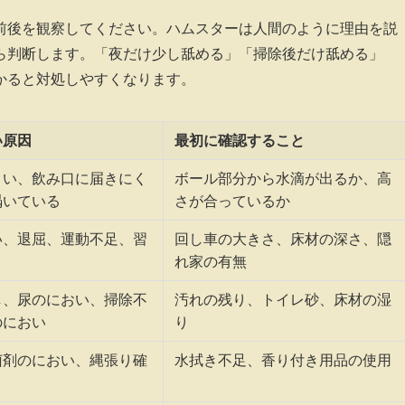
前後を観察してください。ハムスターは人間のように理由を説
ら判断します。「夜だけ少し舐める」「掃除後だけ舐める」
かると対処しやすくなります。
い原因
最初に確認すること
くい、飲み口に届きにく
ボール部分から水滴が出るか、高
渇いている
さが合っているか
い、退屈、運動不足、習
回し車の大きさ、床材の深さ、隠
れ家の有無
し、尿のにおい、掃除不
汚れの残り、トイレ砂、床材の湿
のにおい
り
菌剤のにおい、縄張り確
水拭き不足、香り付き用品の使用