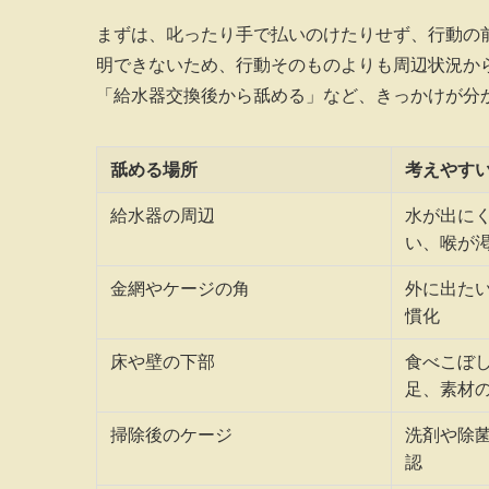
まずは、叱ったり手で払いのけたりせず、行動の
明できないため、行動そのものよりも周辺状況か
「給水器交換後から舐める」など、きっかけが分
舐める場所
考えやす
給水器の周辺
水が出に
い、喉が
金網やケージの角
外に出た
慣化
床や壁の下部
食べこぼ
足、素材
掃除後のケージ
洗剤や除
認