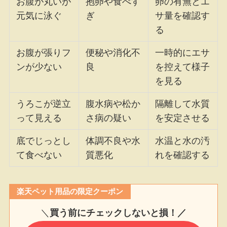
お腹が丸いが
抱卵や食べす
卵の有無とエ
元気に泳ぐ
ぎ
サ量を確認す
る
お腹が張りフ
便秘や消化不
一時的にエサ
ンが少ない
良
を控えて様子
を見る
うろこが逆立
腹水病や松か
隔離して水質
って見える
さ病の疑い
を安定させる
底でじっとし
体調不良や水
水温と水の汚
て食べない
質悪化
れを確認する
楽天ペット用品の限定クーポン
＼
買う前にチェックしないと損！／