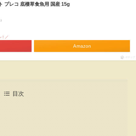
スト プレコ 底棲草食魚用 国産 15g
べ）
ル！／
Amazon
ポチップ
目次