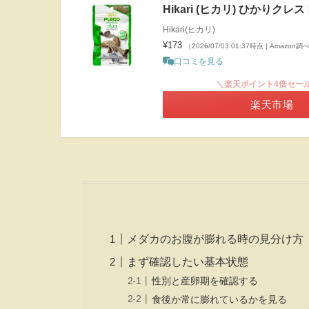
Hikari (ヒカリ) ひかりクレ
Hikari(ヒカリ)
¥173
（2026/07/03 01:37時点 | Amazon調
口コミを見る
＼楽天ポイント4倍セー
楽天市場
メダカのお腹が膨れる時の見分け方
まず確認したい基本状態
性別と産卵期を確認する
食後か常に膨れているかを見る