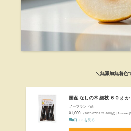
＼無添加無着色
国産 なしの木 細枝 ６０ｇ 
ノーブランド品
¥1,000
（2026/07/02 21:40時点 | Amazo
口コミを見る