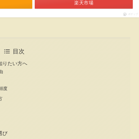
楽天市場
ポチップ
目次
知りたい方へ
由
頻度
方
選び