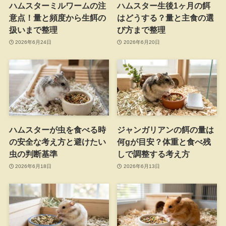
ハムスターミルワームの注
ハムスター生後1ヶ月の餌
意点！量と頻度から生餌の
はどうする？量と主食の選
扱いまで整理
び方まで整理
2026年6月24日
2026年6月20日
ハムスターが虫を食べる時
ジャンガリアンの餌の量は
の安全な考え方と避けたい
何gが目安？体重と食べ残
虫の判断基準
しで調整する考え方
2026年6月18日
2026年6月13日