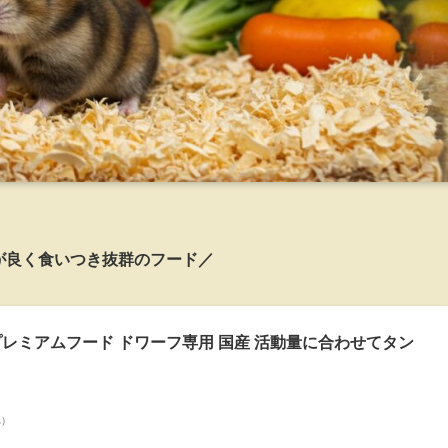
が良く食いつき抜群のフード／
プレミアムフード ドワーフ専用 国産 活動量に合わせてタン
べ）