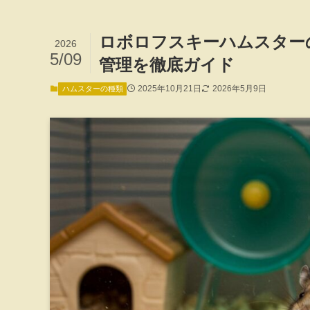
ロボロフスキーハムスター
2026
5/09
管理を徹底ガイド
2025年10月21日
2026年5月9日
ハムスターの種類