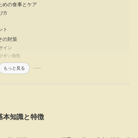
ための食事とケア
び方
ント
その対策
サイン
やすい病気
もっと見る
基本知識と特徴