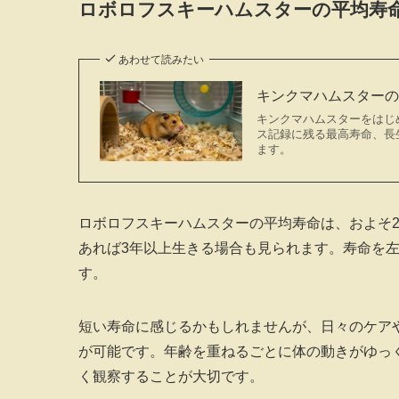
ロボロフスキーハムスターの平均寿
あわせて読みたい
キンクマハムスター
キンクマハムスターをはじ
ス記録に残る最高寿命、長
ます。
ロボロフスキーハムスターの平均寿命は、およそ
あれば3年以上生きる場合も見られます。寿命を
す。
短い寿命に感じるかもしれませんが、日々のケア
が可能です。年齢を重ねるごとに体の動きがゆっ
く観察することが大切です。