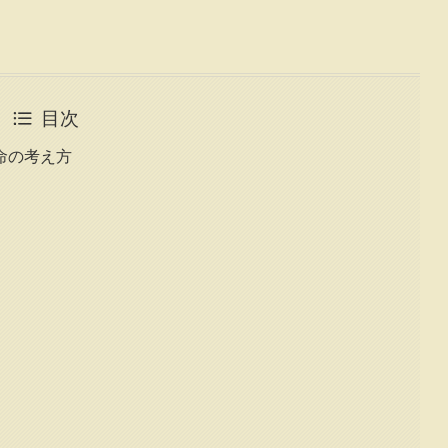
目次
命の考え方