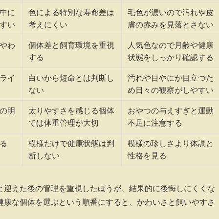
中に
色による特別な寿命差は
毛色が濃いので汚れや皮
すい
考えにくい
膚の赤みを見落とさない
やわ
個体差と飼育環境を重視
人気色なので月齢や健康
する
状態をしっかり確認する
ライ
白いから短命とは判断し
汚れや目やにが目立つた
ない
め日々の観察がしやすい
の明
太りやすさを感じる個体
おやつの与えすぎと運動
では体重管理が大切
不足に注意する
る
模様だけで健康状態は判
模様の珍しさより体調と
断しない
性格を見る
と迎えた後の管理を重視したほうが、結果的に後悔しにくくな
健康な個体を選ぶという順番にすると、かわいさと飼いやすさ