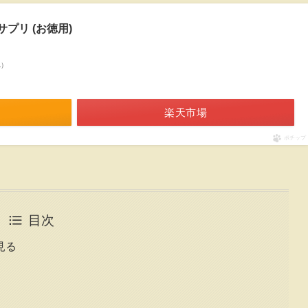
サプリ (お徳用)
べ）
楽天市場
ポチップ
目次
見る