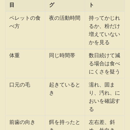
目
グ
ト
ペレットの食
夜の活動時間
持ってかじれ
べ方
るか、粉だけ
増えていない
かを見る
体重
同じ時間帯
数日続けて減
る場合は食べ
にくさを疑う
口元の毛
起きていると
濡れ、固ま
き
り、汚れ、に
おいを確認す
る
前歯の向き
餌を持ったと
左右差、斜