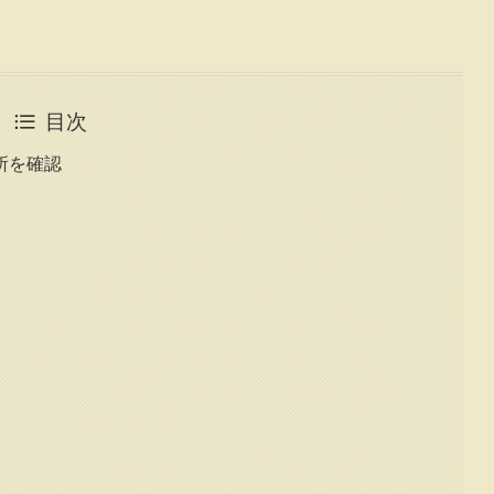
目次
所を確認