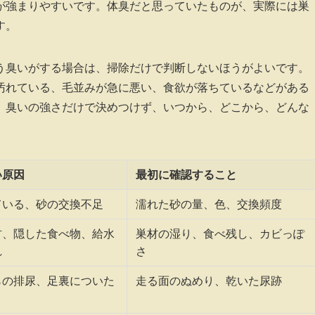
が強まりやすいです。体臭だと思っていたものが、実際には巣
す。
う臭いがする場合は、掃除だけで判断しないほうがよいです。
汚れている、毛並みが急に悪い、食欲が落ちているなどがある
。臭いの強さだけで決めつけず、いつから、どこから、どんな
い原因
最初に確認すること
ている、砂の交換不足
濡れた砂の量、色、交換頻度
材、隠した食べ物、給水
巣材の湿り、食べ残し、カビっぽ
れ
さ
らの排尿、足裏についた
走る面のぬめり、乾いた尿跡