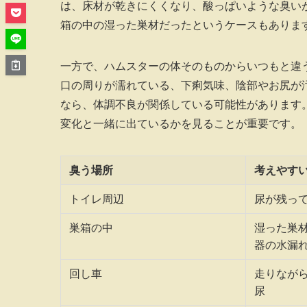
は、床材が乾きにくくなり、酸っぱいような臭い
箱の中の湿った巣材だったというケースもありま
一方で、ハムスターの体そのものからいつもと違
口の周りが濡れている、下痢気味、陰部やお尻が
なら、体調不良が関係している可能性があります
変化と一緒に出ているかを見ることが重要です。
臭う場所
考えやす
トイレ周辺
尿が残っ
巣箱の中
湿った巣
器の水漏
回し車
走りなが
尿