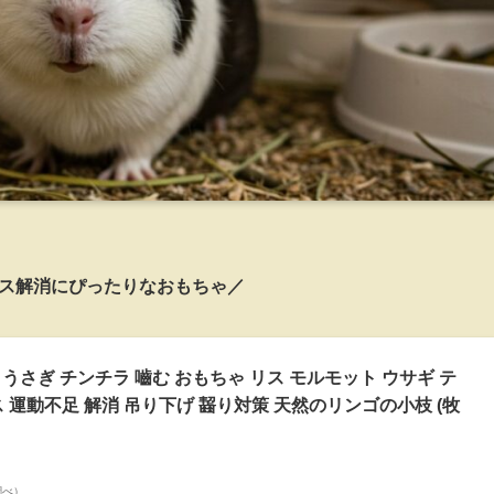
ス解消にぴったりなおもちゃ／
き うさぎ チンチラ 嚙む おもちゃ リス モルモット ウサギ テ
 運動不足 解消 吊り下げ 齧り対策 天然のリンゴの小枝 (牧
n調べ）