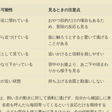
る可能性
見るときの注意点
接近に慣れている
おやつ目的だけの場合もあるた
め、普段の反応も見る
がら近づけている
急に触ろうとすると驚いて逃げる
ことがある
在として見ている
追いかけると信頼を崩しやすい
かなり下がっている
背中やお腹より、あご下や頭まわ
りから様子を見る
離が近い状態
持ち上げる合図と勘違いしない
のは、飼い主の動きに対して過剰に逃げず、自分から確認しに来
、名前を呼んだら毎回寄ってくるという反応だけを期待する
す。小さな変化を積み重ねて見るほうが、今の信頼度を正しく