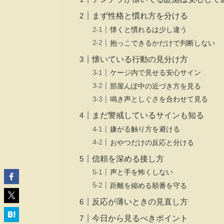
まず性格と慣れ方を分ける
懐くと慣れるは少し違う
抱っこできるかだけで判断しない
懐いている行動の見分け方
ケージ内で見せる安心サイン
部屋んぽ中の近づき方を見る
鳴き声としぐさを合わせて見る
まだ警戒しているサインも知る
嫌がる触り方を避ける
おやつだけの反応と分ける
信頼を深める接し方
声と手を怖くしない
距離を縮める順番を守る
反応が薄いときの見直し方
今日から見るべきポイント