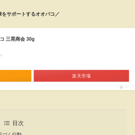
康をサポートするオオバコ／
コ 三晃商会 30g
べ）
楽天市場
ポチップ
目次
近づく行動