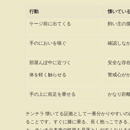
行動
懐いてい
ケージ前に出てくる
飼い主の
手のにおいを嗅ぐ
確認しな
部屋んぽ中に近づく
安全な存
体を軽く触らせる
警戒心が
手の上に前足を乗せる
かなり距
チンチラ 懐いてる証拠として一番分かりやすい
ることです。すぐに膝に乗る、長く抱っこできる
と、チンチラ本来の性格を見落としやすくなりま