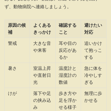
ず、動物病院へ連絡しましょう。
原因の候
よくある
確認する
避けたい
補
きっかけ
こと
対応
警戒
大きな音
耳や目の
追いかけ
や来客
反応があ
て抱っこ
るか
する
暑さ
室温上昇
温度計と
急に体を
や直射日
湿度計の
冷やしす
光
数値
ぎる
けが
落下や足
歩き方や
無理に歩
の挟み込
足を浮か
かせる
み
せる様子