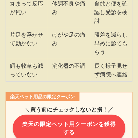
丸まって反応
体調不良や痛
食欲と便を確
が鈍い
み
認し受診を検
討
片足を浮かせ
けがや足の痛
段差を減らし
て動かない
み
早めに診ても
らう
餌も牧草も減
消化器の不調
長く様子見せ
っていない
ず病院へ連絡
楽天ペット用品の限定クーポン
＼
買う前にチェックしないと損！／
楽天の限定ペット用クーポンを獲得
する