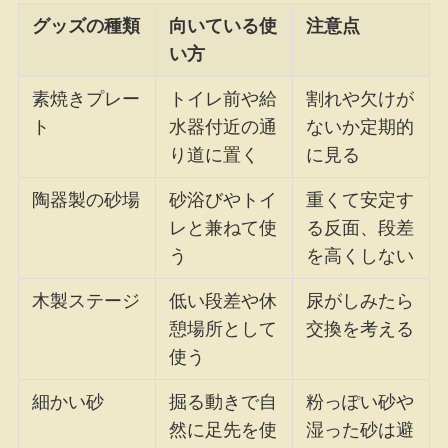
グッズの種類
向いている使
注意点
い方
素焼きプレー
トイレ前や給
割れや欠けが
ト
水器付近の通
ないか定期的
り道に置く
に見る
陶器製の砂場
砂浴びやトイ
重くて安定す
レと兼ねて使
る反面、段差
う
を高くしない
木製ステージ
低い段差や休
尿がしみたら
憩場所として
交換を考える
使う
細かい砂
掘る動きで自
粉っぽい砂や
然に足先を使
湿った砂は避