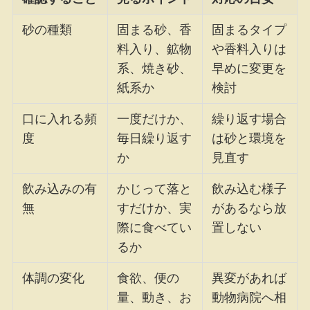
砂の種類
固まる砂、香
固まるタイプ
料入り、鉱物
や香料入りは
系、焼き砂、
早めに変更を
紙系か
検討
口に入れる頻
一度だけか、
繰り返す場合
度
毎日繰り返す
は砂と環境を
か
見直す
飲み込みの有
かじって落と
飲み込む様子
無
すだけか、実
があるなら放
際に食べてい
置しない
るか
体調の変化
食欲、便の
異変があれば
量、動き、お
動物病院へ相