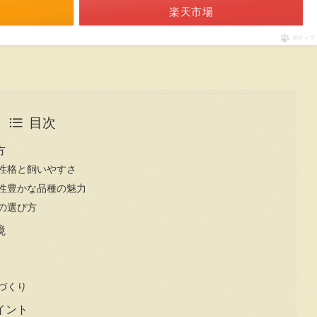
楽天市場
ポチップ
目次
方
性格と飼いやすさ
性豊かな品種の魅力
の選び方
境
づくり
イント