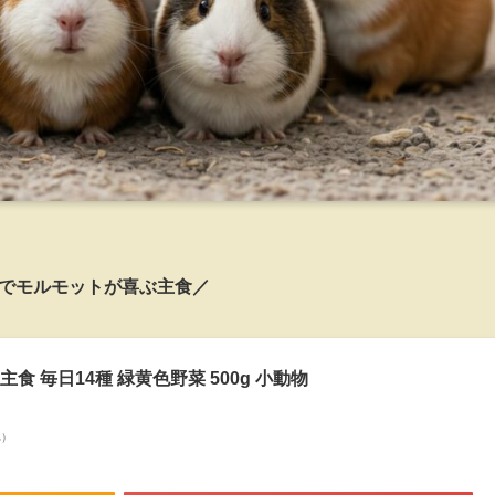
でモルモットが喜ぶ主食／
食 毎日14種 緑黄色野菜 500g 小動物
べ）