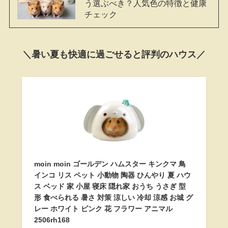
う選ぶべき？人気色の特徴と健康
チェック
＼暑い夏も快適に過ごせると評判のハウス／
moin moin ゴールデン ハムスター キンクマ 鳥
インコ リス ペット 小動物 陶器 ひんやり 夏 ハウ
ス ベッド 家 小屋 寝床 隠れ家 おうち うさぎ 型
形 食べられる 暑さ 対策 涼しい 冷却 涼感 お城 グ
レー ホワイト ピンク 花 フラワー アニマル
2506rh168