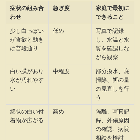
症状の組み合
急ぎ度
家庭で最初に
わせ
できること
少し白っぽい
低め
写真で記録
が食欲と動き
し、水温と水
は普段通り
質を確認しな
がら観察
白い膜があり
中程度
部分換水、底
水が汚れやす
掃除、餌の量
い
の見直しを行
う
綿状の白い付
高め
隔離、写真記
着物が広がる
録、外傷原因
の確認、病院
相談を検討