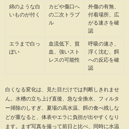
綿のような白
カビや傷口へ
外傷の有無、
いものが付く
の二次トラブ
付着場所、広
ル
がる速さを確
認
エラまで白っ
血流低下、貧
呼吸の速さ、
ぽい
血、強いスト
浮く沈む、餌
レスの可能性
への反応を確
認
白くなる変化は、見た目だけでは判断しきれませ
ん。水槽の立ち上げ直後、急な全換水、フィルタ
ー掃除のしすぎ、夏場の高水温、餌の食べ残しな
どが重なると、体表やエラに負担が出やすくなり
ます。まず写真を撮って前日と比べ、同時に水温