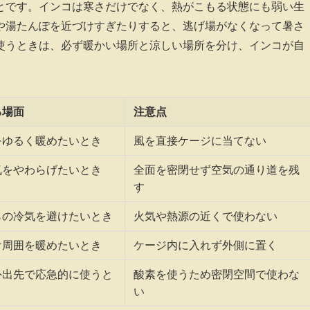
とです。インコは寒さだけでなく、熱がこもる状態にも弱い生
や湯たんぽを近づけすぎたりすると、逃げ場がなくなって暑さ
使うときは、必ず暖かい場所と涼しい場所を分け、インコが自
る場面
注意点
をゆるく暖めたいとき
風を直接ケージに当てない
気をやわらげたいとき
全面を密閉せず空気の通り道を残
す
らの冷気を避けたいとき
火気や熱源の近くで使わない
け周囲を暖めたいとき
ケージ内に入れず外側に置く
外出先で応急的に使うと
酸素を使うため密閉空間で使わな
い