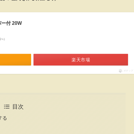
ー付 20W
n調べ）
楽天市場
ポチップ
目次
する