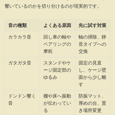
響いているのかを切り分けるのが現実的です。
音の種類
よくある原因
先に試す対策
カラカラ音
回し車の軸や
軸の掃除、静
ベアリングの
音タイプへの
摩耗
交換
ガタガタ音
スタンドやケ
固定の見直
ージ固定部の
し、ケージ壁
ゆるみ
面から少し離
す
ドンドン響く
棚や床へ振動
防振マット、
音
が伝わってい
厚めの台、置
る
き場所変更