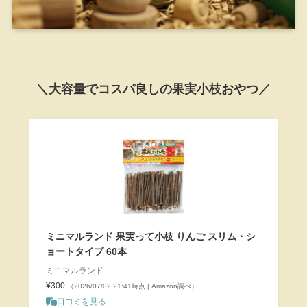
＼大容量でコスパ良しの果実小枝おやつ／
ミニマルランド 果実って小枝 りんご スリム・シ
ョートタイプ 60本
ミニマルランド
¥300
（2026/07/02 21:41時点 | Amazon調べ）
口コミを見る