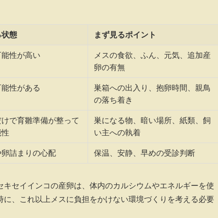
る状態
まず見るポイント
可能性が高い
メスの食欲、ふん、元気、追加産
卵の有無
可能性がある
巣箱への出入り、抱卵時間、親鳥
の落ち着き
だけで育雛準備が整って
巣になる物、暗い場所、紙類、飼
能性
い主への執着
や卵詰まりの心配
保温、安静、早めの受診判断
セキセイインコの産卵は、体内のカルシウムやエネルギーを使
時に、これ以上メスに負担をかけない環境づくりを考える必要