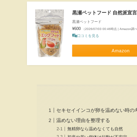
黒瀬ペットフード 自然派宣言 エ
黒瀬ペットフード
¥600
（2026/07/03 00:46時点 | Amazon調
口コミを見る
Amazon
セキセイインコが卵を温めない時の
温めない理由を整理する
無精卵なら温めなくても自然
初産や若い個体は行動が不安定